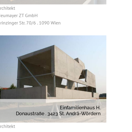
rchitekt
eumayer ZT GmbH
rinzinger Str. 70/6 . 1090 Wien
Einfamilienhaus H.
Donaustraße . 3423 St. Andrä-Wördern
rchitekt