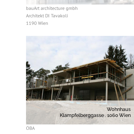
bauArt architecture gmbh
Architekt DI Tavakoli
1190 Wien
Wohnhaus
Klampfelberggasse . 1060 Wien
ÖBA