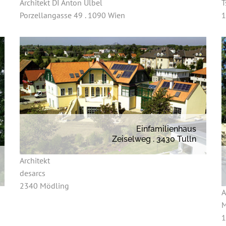
Architekt DI Anton Ulbel
T
Porzellangasse 49 . 1090 Wien
1
Einfamilienhaus
Zeiselweg . 3430 Tulln
Architekt
desarcs
2340 Mödling
A
M
1