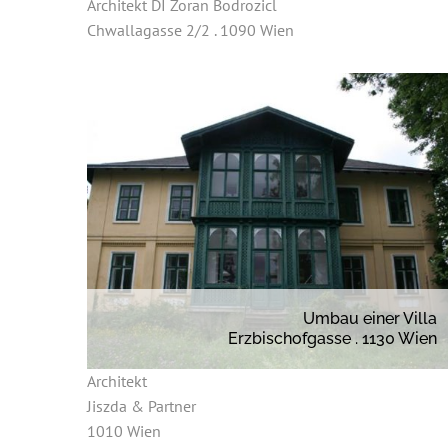
Architekt DI Zoran Bodrozicl
Chwallagasse 2/2 . 1090 Wien
Umbau einer Villa
Erzbischofgasse . 1130 Wien
Architekt
Jiszda & Partner
1010 Wien