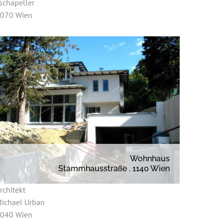
schapeller
070 Wien
Wohnhaus
Stammhausstraße . 1140 Wien
rchitekt
ichael Urban
040 Wien