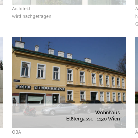
Architekt
A
wird nachgetragen
N
G
Wohnhaus
Elßlergasse . 1130 Wien
ÖBA
A