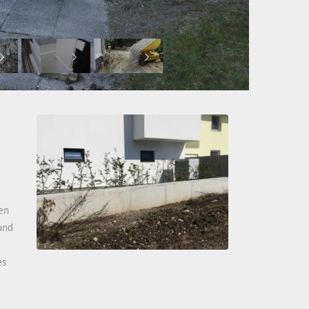
en
und
es